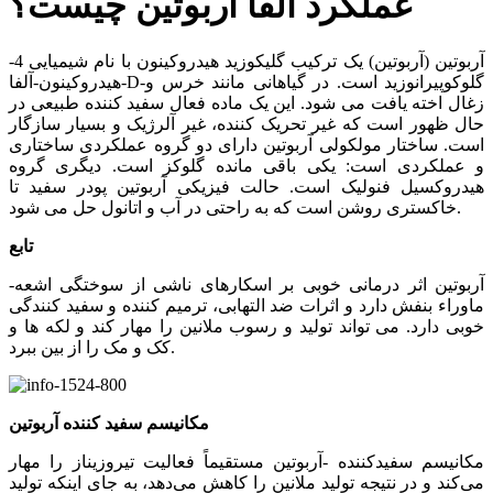
عملکرد آلفا آربوتین چیست؟
آربوتین (آربوتین) یک ترکیب گلیکوزید هیدروکینون با نام شیمیایی 4-
هیدروکینون-آلفا-D-گلوکوپیرانوزید است. در گیاهانی مانند خرس و
زغال اخته یافت می شود. این یک ماده فعال سفید کننده طبیعی در
حال ظهور است که غیر تحریک کننده، غیر آلرژیک و بسیار سازگار
است. ساختار مولکولی آربوتین دارای دو گروه عملکردی ساختاری
و عملکردی است: یکی باقی مانده گلوکز است. دیگری گروه
هیدروکسیل فنولیک است. حالت فیزیکی آربوتین پودر سفید تا
خاکستری روشن است که به راحتی در آب و اتانول حل می شود.
تابع
-آربوتین اثر درمانی خوبی بر اسکارهای ناشی از سوختگی اشعه
ماوراء بنفش دارد و اثرات ضد التهابی، ترمیم کننده و سفید کنندگی
خوبی دارد. می تواند تولید و رسوب ملانین را مهار کند و لکه ها و
کک و مک را از بین ببرد.
مکانیسم سفید کننده آربوتین
مکانیسم سفیدکننده -آربوتین مستقیماً فعالیت تیروزیناز را مهار
می‌کند و در نتیجه تولید ملانین را کاهش می‌دهد، به جای اینکه تولید