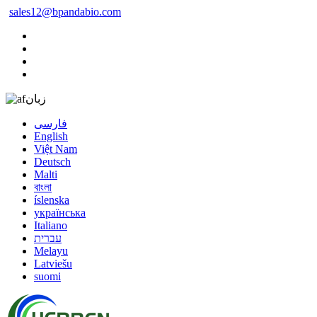
sales12@bpandabio.com
زبان
فارسی
English
Việt Nam
Deutsch
Malti
বাংলা
íslenska
українська
Italiano
עברית
Melayu
Latviešu
suomi