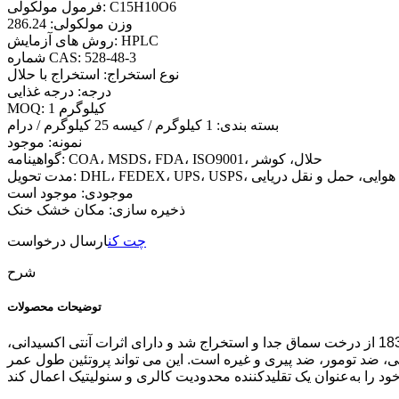
فرمول مولکولی: C15H10O6
وزن مولکولی: 286.24
روش های آزمایش: HPLC
شماره CAS: 528-48-3
نوع استخراج: استخراج با حلال
درجه: درجه غذایی
MOQ: 1 کیلوگرم
بسته بندی: 1 کیلوگرم / کیسه 25 کیلوگرم / درام
نمونه: موجود
گواهینامه: COA، MSDS، FDA، ISO9001، حلال، کوشر
DHL، FEDEX،، حمل و نقل هوایی، حمل و نقل دریایی
موجودی: موجود است
ذخیره سازی: مکان خشک خنک
چت کن
ارسال درخواست
شرح
توضیحات محصولات
پودر ریز زرد رنگی است که ترکیب اصلی آن فیستین است. این یک ترکیب فلاونوئیدی طبیعی است که برای اولین بار در سال 1833 از درخت سماق جدا و استخراج شد و دارای اثرات آنتی اکسیدانی،
ضد پیری و غیره است. این می تواند پروتئین طول عمر SIRT1 را فعال کند و در نتیجه توانایی قدرتمند ضد پیری خود را اعمال کند. همچنین توانایی پاکسازی سلول‌های پیر را دارد و