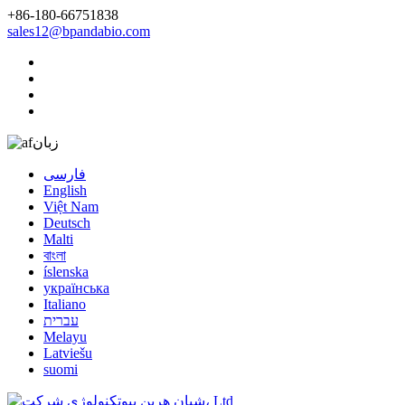
+86-180-66751838
sales12@bpandabio.com
زبان
فارسی
English
Việt Nam
Deutsch
Malti
বাংলা
íslenska
українська
Italiano
עברית
Melayu
Latviešu
suomi