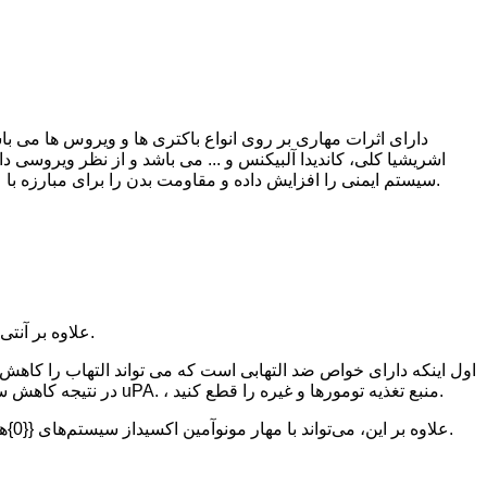
دارای اثرات مهاری بر روی انواع باکتری ها و ویروس ها می ب
اشریشیا کلی، کاندیدا آلبیکنس و ... می باشد و از نظر ویروسی 
سیستم ایمنی را افزایش داده و مقاومت بدن را برای مبارزه با عفونت ها بهبود بخشد. به طور خلاصه، دارای اثرات ضد باکتری و ضد ویروسی است و می تواند سلامت انسان را در سطوح مختلف ارتقا دهد.
علاوه بر آنتی اکسیدان، آنتی باکتریال و ضد ویروسی بودن، تقویت سیستم ایمنی و ارتقای سلامت قلب و عروق، اثرات فارماکولوژیک مهم دیگری نیز دارد.
اول اینکه دارای خواص ضد التهابی است که می تواند التهاب را کاهش د
بازدارنده ای داشته باشد، از جمله تداخل در جداسازی کروموزوم و ترویج شکستگی دو رشته DNA، در نتیجه کاهش سرعت تکثیر آن، و کاهش رگزایی با مهار uPA. ، منبع تغذیه تومورها و غیره را قطع کنید.
علاوه بر این، می‌تواند با مهار مونوآمین اکسیداز سیستم‌های {{0}هیدروکسی تریپتامین و نوراپی‌نفرین، اثر ضدافسردگی داشته باشد و اثر محافظتی و ترمیم‌کننده‌ای روی آسیب‌های کبدی ناشی از هپاتیت دارد.