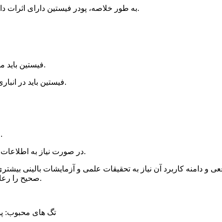
به طور خلاصه، پودر فیستین دارای اثرات دارویی متنوعی است و طیف وسیعی از اثرات را بر سلامت انسان دارد.
1.فیستین باید مهر و موم شده، از نور محافظت شود و در جای خشک نگهداری شود.
2. فیستین باید در انباری خنک و دارای تهویه نگهداری شود و دما نباید از 37 درجه تجاوز کند.
5. فیستین باید جدا از اکسیدان ها و مواد شیمیایی غذایی نگهداری شود.
6. در صورت نیاز به اطلاعات بیشتر، توصیه می شود با پزشک یا داروساز حرفه ای مشورت کنید.
صحیح را رعایت کنید و به شرایط سلامت شخصی و واکنش های آلرژیک توجه کنید.
تگ های محبوب: پود